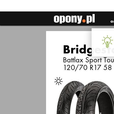
o
Bridgest
Battlax Sport To
120/70 R17 58