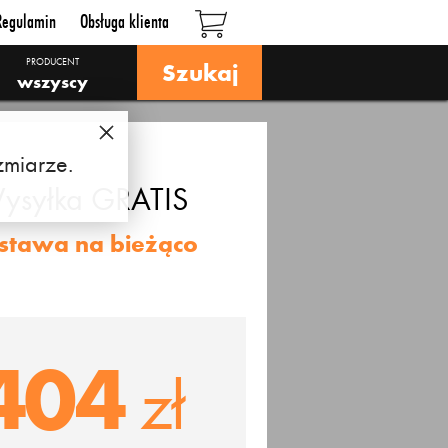
Regulamin
Obsługa klienta
PRODUCENT
Szukaj
wszyscy
zmiarze.
ysyłka
GRATIS
stawa na bieżąco
404
zł