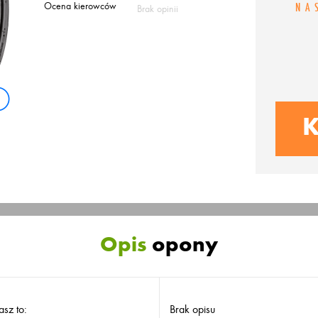
Ocena kierowców
NA
Brak opinii
K
Opis
opony
asz to:
Brak opisu