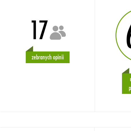
17
zebranych opinii
p