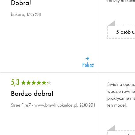
radziły na suc
Dobra!
bakero,
17.05.2011
5 osób u
Pokaż
5,3
Świetna opona
wodzie równie
Bardzo dobra!
praktycznie n
StreetFire7 - www.bmwklubkielce.pl,
ten model.
26.03.2011