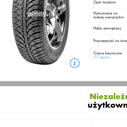
Opór toczenia
Hamowanie na
mokrej nawierzchni
Hałas zewnętrzny
Przyczepność na śni
Ocena kierowców
(
17 opinii
)
Niezależn
użytkown