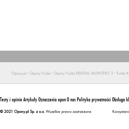
›
›
›
Opony.pl
Opony Fulda
Opony Fulda KRISTALL MONTERO 3
Fulda 
Testy i opinie
Artykuły
Oznaczenia opon
O nas
Polityka prywatności
Obsługa k
© 2021 Opony.pl Sp. z o.o.
Wszelkie prawa zastrzeżone.
Korzystan