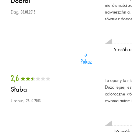
Dobra!
nierówności za
Dag,
nawierzchnia,
08.01.2015
również dostos
5 osób u
Pokaż
2,6
Te opony to ni
Dużo lepiej je
Słaba
całoroczne któ
Urabus,
dwoma autami 
26.10.2013
16 osób 