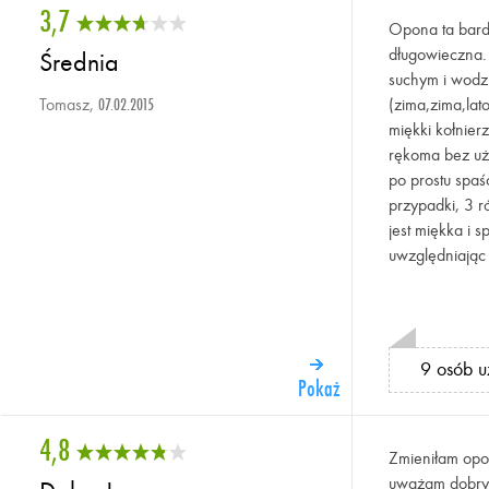
3,7
Opona ta bardz
długowieczna.
Średnia
suchym i wodzi
Tomasz,
(zima,zima,lat
07.02.2015
miękki kołnier
rękoma bez uży
po prostu spaś
przypadki, 3 r
jest miękka i 
uwzględniając
9 osób u
Pokaż
4,8
Zmieniłam opon
uważam dobry 