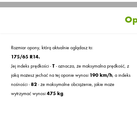
Op
Rozmiar opony, którą aktualnie oglądasz to:
175/65 R14.
Jej indeks prędkości -
T
- oznacza, że maksymalna prędkość, z
jaką możesz jechać na tej oponie wynosi
190 km/h
, a indeks
nośności -
82
- że maksymalne obciążenie, jakie może
wytrzymać wynosi
475 kg
.