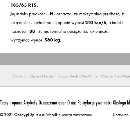
185/65 R15.
Jej indeks prędkości -
H
- oznacza, że maksymalna prędkość, z
jaką możesz jechać na tej oponie wynosi
210 km/h
, a indeks
nośności -
88
- że maksymalne obciążenie, jakie może
wytrzymać wynosi
560 kg
.
›
›
›
Opony.pl
Opony Neolin
Opony Neolin NeoWinter
Neolin NeoWint
Testy i opinie
Artykuły
Oznaczenia opon
O nas
Polityka prywatności
Obsługa k
© 2021 Opony.pl Sp. z o.o.
Wszelkie prawa zastrzeżone.
Korzystan