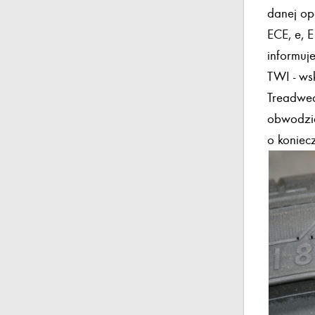
danej op
ECE, e, 
informuj
TWI - ws
Treadwea
obwodzie
o koniec