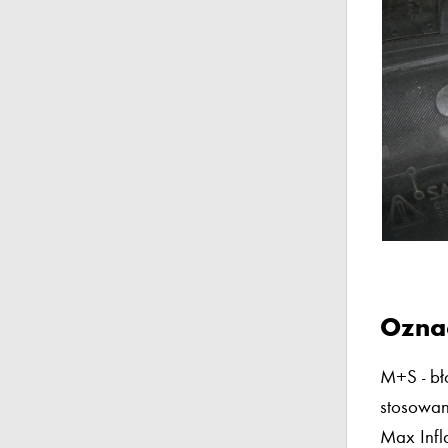
Oznac
M+S - bł
stosowan
Max Infla