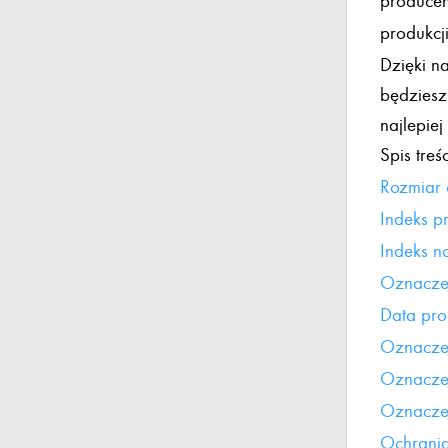
producen
produkcj
Dzięki n
będziesz
najlepie
Spis treśc
Rozmiar
Indeks p
Indeks n
Oznaczen
Data pro
Oznaczen
Oznacze
Oznacze
Ochrania