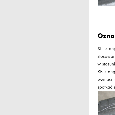
Ozna
XL - z an
stosowan
w stosun
RF- z an
wzmocnio
spotkać 