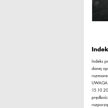
Indek
Indeks p
danej op
rozmiare
UWAGA! Z
15.10.20
prędkośc
rozporzą