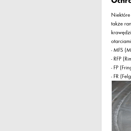
Ochra
Niektóre
także ra
krawędzi
otarciami
- MFS (M
- RFP (Ri
- FP (Fri
- FR (Fel