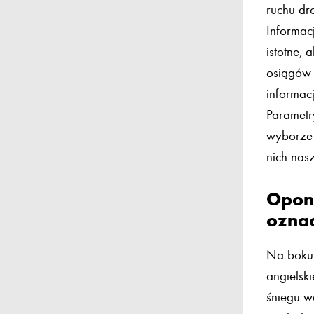
ruchu d
Informac
istotne, 
osiągów 
informac
Parametr
wyborze 
nich nasz
Opony
ozna
Na boku 
angielsk
śniegu w