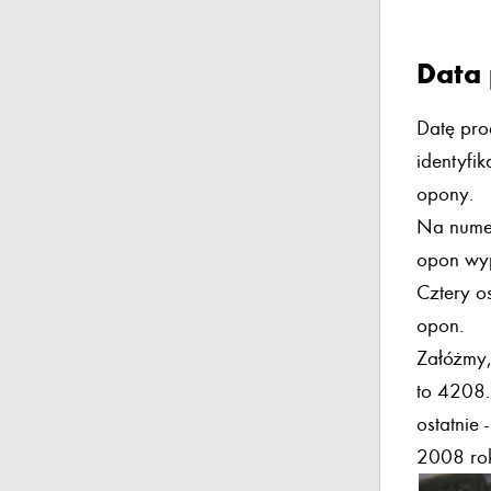
Data 
Datę pro
identyfi
opony.
Na numer
opon wyp
Cztery os
opon.
Załóżmy,
to 4208.
ostatnie
2008 ro