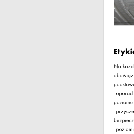
Etyki
Na każd
obowiązk
podstaw
- oporac
poziomu 
- przycz
bezpiec
- poziom