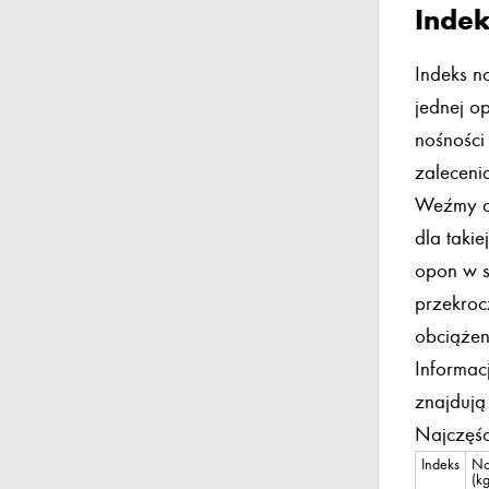
Indek
Indeks n
jednej o
nośności
zaleceni
Weźmy op
dla taki
opon w s
przekroc
obciążen
Informac
znajdują
Najczęśc
Indeks
No
(kg