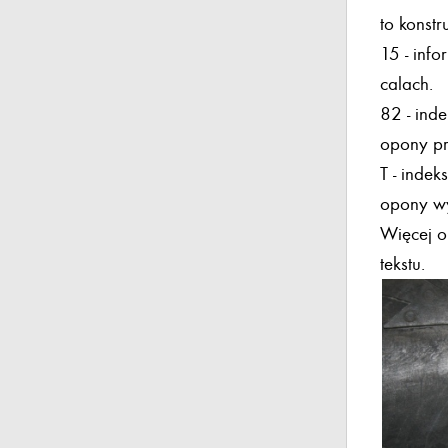
to konstr
15 - inf
calach.
82 - ind
opony pr
T - inde
opony w
Więcej o
tekstu.