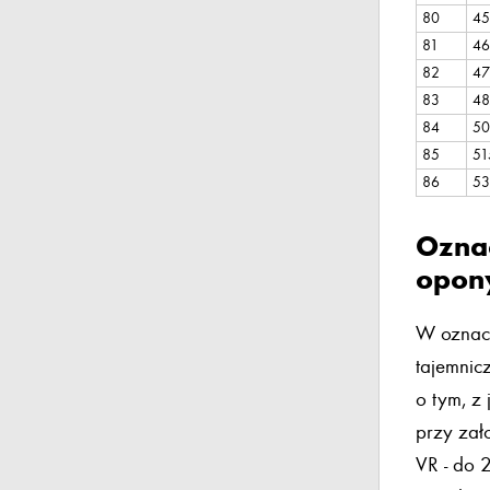
80
45
81
46
82
47
83
48
84
50
85
51
86
53
Oznac
opon
W oznacz
tajemnic
o tym, z
przy zał
VR - do 