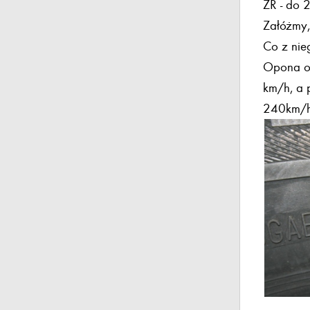
ZR - do 
Załóżmy
Co z nie
Opona o
km/h, a 
240km/h