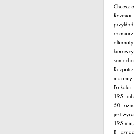
Chcesz o
Rozmiar 
przykład
rozmiarz
alternat
kierowcy
samocho
Rozpatrz
możemy o
Po kolei:
195 - in
50 - ozn
jest wyr
195 mm, 
R - ozna