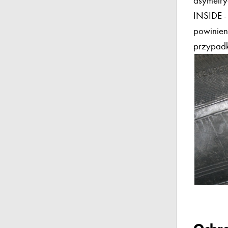
asymetry
INSIDE -
powinien
przypadk