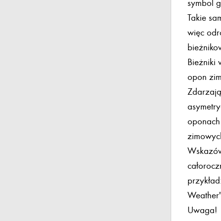
symbol g
Takie sa
więc odr
bieżnikow
Bieżniki
opon zimo
Zdarzają
asymetry
oponach 
zimowych
Wskazów
całorocz
przykład
Weather"
Uwaga!