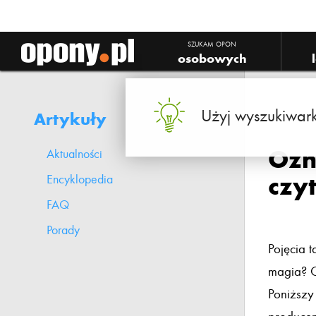
SZUKAM OPON
osobowych
Użyj wyszukiwark
Artykuły
Ozn
Aktualności
czy
Encyklopedia
FAQ
Porady
Pojęcia t
magia? C
Poniższy