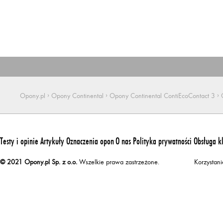
›
›
›
Opony.pl
Opony Continental
Opony Continental ContiEcoContact 3
Testy i opinie
Artykuły
Oznaczenia opon
O nas
Polityka prywatności
Obsługa k
© 2021 Opony.pl Sp. z o.o.
Wszelkie prawa zastrzeżone.
Korzystan