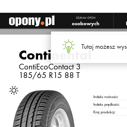
SZUKAM OPON
osobowych
Tutaj możesz wys
Continental
ContiEcoContact 3
185/65 R15 88 T
Indeks nośności:
Indeks prędkości:
Kraj produkcji: