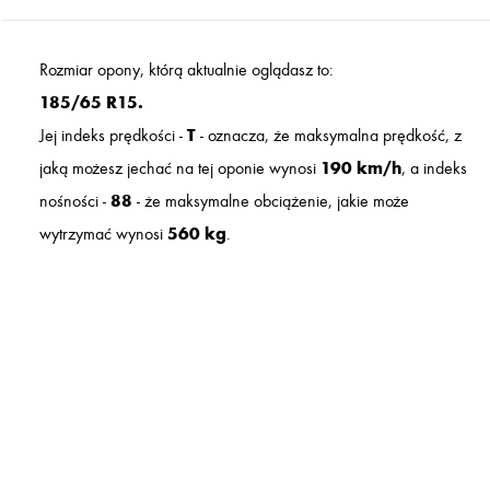
Rozmiar opony, którą aktualnie oglądasz to:
185/65 R15.
Jej indeks prędkości -
T
- oznacza, że maksymalna prędkość, z
jaką możesz jechać na tej oponie wynosi
190 km/h
, a indeks
nośności -
88
- że maksymalne obciążenie, jakie może
wytrzymać wynosi
560 kg
.