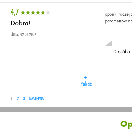
4,7
oponki raczej 
parametrów na 
Dobra!
ditto,
02.06.2007
0 osób u
Pokaż
1
2
3
NASTĘPNA
Op