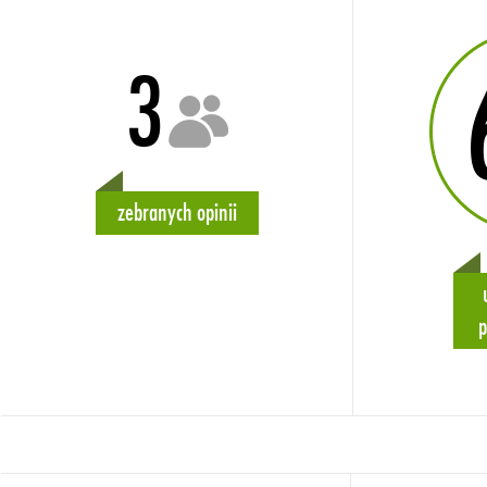
3
zebranych opinii
p