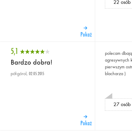
22 osób 
Pokaż
5,1
polecam dbają
agresywnych ki
Bardzo dobra!
pierwszym ost
pół-górol,
blacharza )
02.05.2015
27 osób 
Pokaż