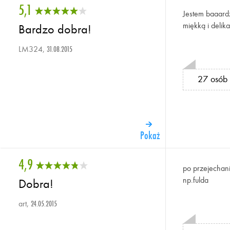
5,1
Jestem baaard
miękką i delik
Bardzo dobra!
LM324,
31.08.2015
27 osób 
Pokaż
4,9
po przejechani
np.fulda
Dobra!
art,
24.05.2015