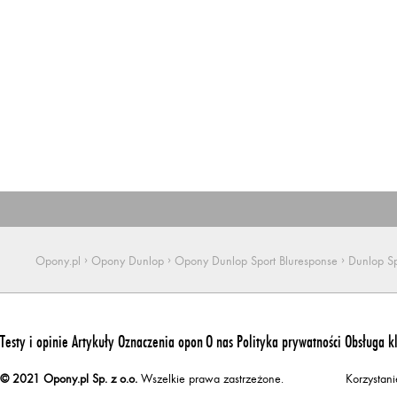
›
›
›
Opony.pl
Opony Dunlop
Opony Dunlop Sport Bluresponse
Dunlop S
Testy i opinie
Artykuły
Oznaczenia opon
O nas
Polityka prywatności
Obsługa k
© 2021 Opony.pl Sp. z o.o.
Wszelkie prawa zastrzeżone.
Korzystan