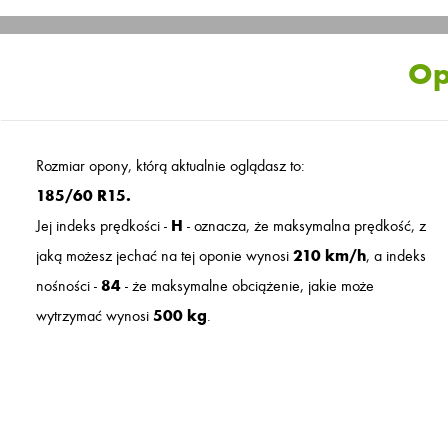
Op
Rozmiar opony, którą aktualnie oglądasz to:
185/60 R15.
Jej indeks prędkości -
H
- oznacza, że maksymalna prędkość, z
jaką możesz jechać na tej oponie wynosi
210 km/h
, a indeks
nośności -
84
- że maksymalne obciążenie, jakie może
wytrzymać wynosi
500 kg
.