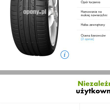
Opór toczenia
Hamowanie na
mokrej nawierzchni
Hałas zewnętrzny
Ocena kierowców
(
3 opinie
)
Niezależn
użytkown