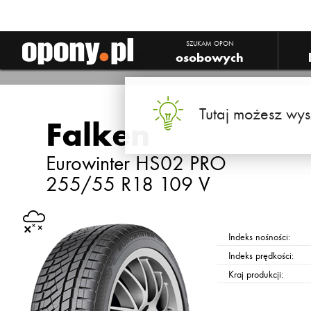
SZUKAM OPON
osobowych
Tutaj możesz wys
Falken
Eurowinter HS02 PRO
255/55 R18 109 V
Indeks nośności:
Indeks prędkości:
Kraj produkcji: