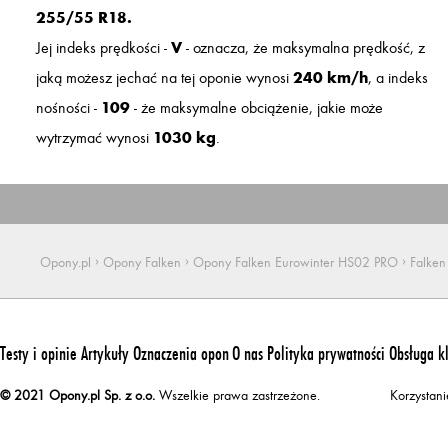
255/55 R18.
Jej indeks prędkości -
V
- oznacza, że maksymalna prędkość, z
jaką możesz jechać na tej oponie wynosi
240 km/h
, a indeks
nośności -
109
- że maksymalne obciążenie, jakie może
wytrzymać wynosi
1030 kg
.
›
›
›
Opony.pl
Opony Falken
Opony Falken Eurowinter HS02 PRO
Falke
Testy i opinie
Artykuły
Oznaczenia opon
O nas
Polityka prywatności
Obsługa k
© 2021 Opony.pl Sp. z o.o.
Wszelkie prawa zastrzeżone.
Korzystan