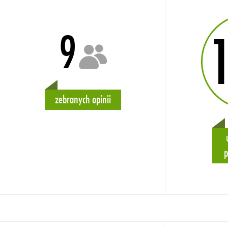
9
zebranych opinii
p