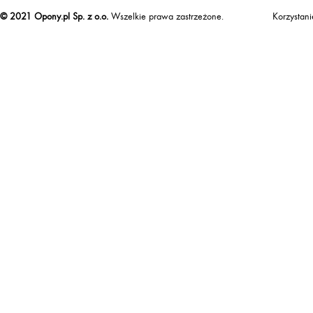
© 2021 Opony.pl Sp. z o.o.
Wszelkie prawa zastrzeżone.
Korzystan