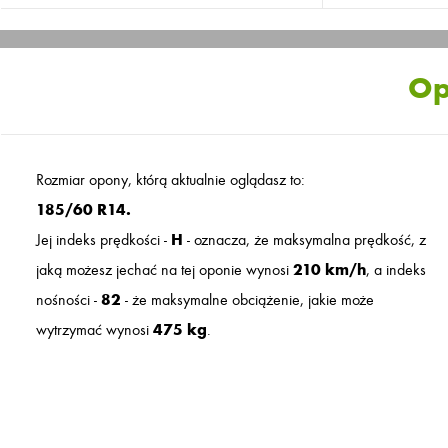
Op
Rozmiar opony, którą aktualnie oglądasz to:
185/60 R14.
Jej indeks prędkości -
H
- oznacza, że maksymalna prędkość, z
jaką możesz jechać na tej oponie wynosi
210 km/h
, a indeks
nośności -
82
- że maksymalne obciążenie, jakie może
wytrzymać wynosi
475 kg
.