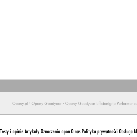
›
›
Opony.pl
Opony Goodyear
Opony Goodyear Efficientgrip Performanc
Testy i opinie
Artykuły
Oznaczenia opon
O nas
Polityka prywatności
Obsługa k