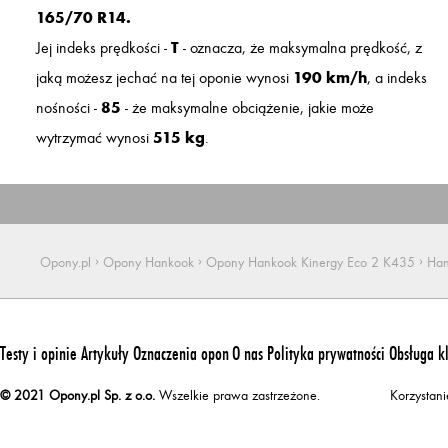
165/70 R14.
Jej indeks prędkości -
T
- oznacza, że maksymalna prędkość, z
jaką możesz jechać na tej oponie wynosi
190 km/h
, a indeks
nośności -
85
- że maksymalne obciążenie, jakie może
wytrzymać wynosi
515 kg
.
›
›
›
Opony.pl
Opony Hankook
Opony Hankook Kinergy Eco 2 K435
Han
Testy i opinie
Artykuły
Oznaczenia opon
O nas
Polityka prywatności
Obsługa k
© 2021 Opony.pl Sp. z o.o.
Wszelkie prawa zastrzeżone.
Korzystan