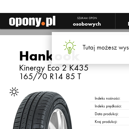
SZUKAM OPON
osobowych
Tutaj możesz wys
Hankook
Kinergy Eco 2 K435
165/70 R14 85 T
Indeks nośności:
Indeks prędkości:
Data produkcji:
Kraj produkcji: