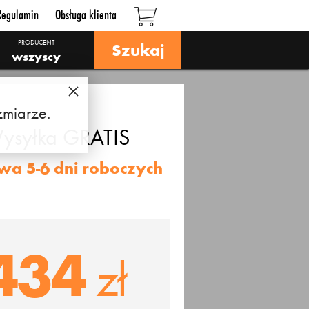
Regulamin
Obsługa klienta
PRODUCENT
Szukaj
wszyscy
zmiarze.
ysyłka
GRATIS
wa 5-6 dni roboczych
434
zł