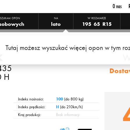
O nas
SZUKAM OPON
NA
W ROZMIARZE
sobowych
lato
195
65
R15
Tutaj możesz wyszukać więcej opon w tym ro
k
W
K435
Dosta
0 H
Indeks nośności:
100
(do 800 kg)
Indeks prędkości:
H
(do 210km/h)
Kraj produkcji:
Brak informacji