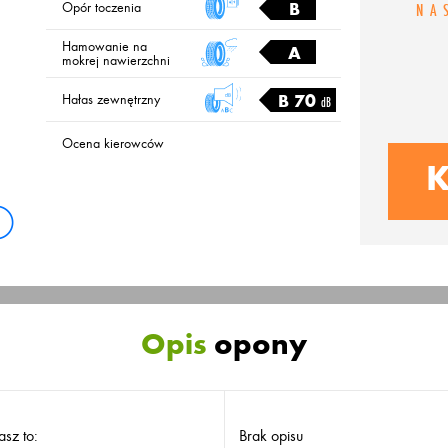
B
Opór toczenia
NA
Hamowanie na
A
mokrej nawierzchni
B 70
Hałas zewnętrzny
dB
Ocena kierowców
K
Opis
opony
asz to:
Brak opisu