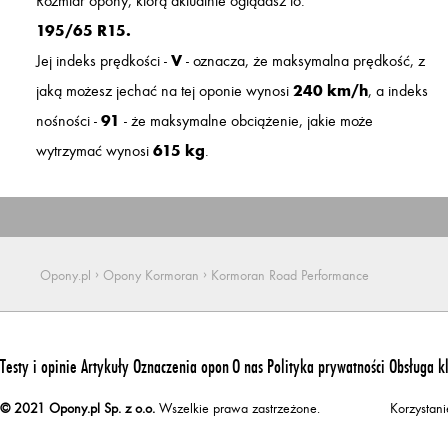
Rozmiar opony, którą aktualnie oglądasz to:
195/65 R15.
Jej indeks prędkości -
V
- oznacza, że maksymalna prędkość, z
jaką możesz jechać na tej oponie wynosi
240 km/h
, a indeks
nośności -
91
- że maksymalne obciążenie, jakie może
wytrzymać wynosi
615 kg
.
›
›
Opony.pl
Opony Kormoran
Kormoran Road Performance
Testy i opinie
Artykuły
Oznaczenia opon
O nas
Polityka prywatności
Obsługa k
© 2021 Opony.pl Sp. z o.o.
Wszelkie prawa zastrzeżone.
Korzystan