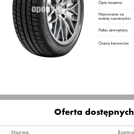
Opór toczenia
Hamowanie na
mokrej nawierzchni
Hałas zewnętrzny
Ocena kierowców
Oferta dostępnyc
Nazwa
Rozmia