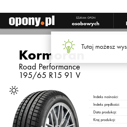
Kormoran Road Performance
SZUKAM OPON
osobowych
Tutaj możesz wys
Kormoran
Road Performance
195/65 R15 91 V
Indeks nośności:
Indeks prędkości:
Data produkcji:
Kraj produkcji: