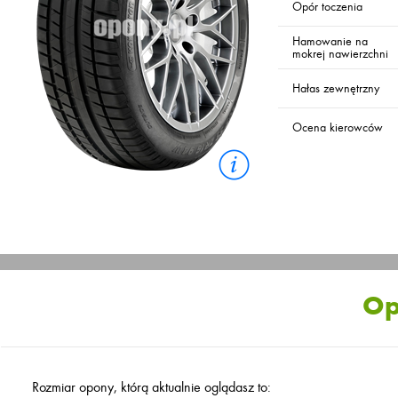
Opór toczenia
Hamowanie na
mokrej nawierzchni
Hałas zewnętrzny
Ocena kierowców
Op
Rozmiar opony, którą aktualnie oglądasz to: