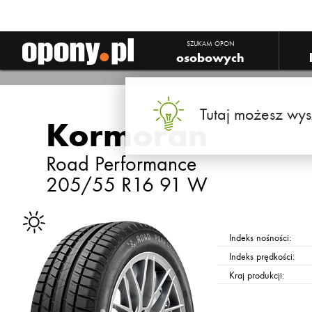
SZUKAM OPON
osobowych
Tutaj możesz wys
Kormoran
Road Performance
205/55 R16 91 W
Indeks nośności:
Indeks prędkości:
Kraj produkcji: