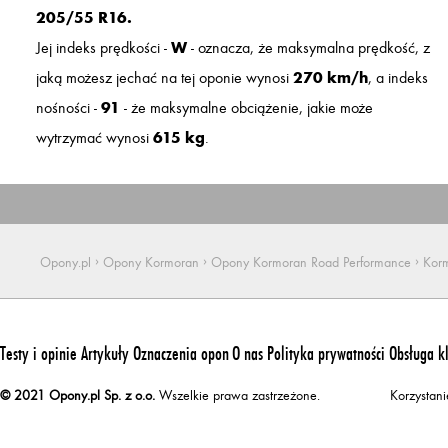
205/55 R16.
Jej indeks prędkości -
W
- oznacza, że maksymalna prędkość, z
jaką możesz jechać na tej oponie wynosi
270 km/h
, a indeks
nośności -
91
- że maksymalne obciążenie, jakie może
wytrzymać wynosi
615 kg
.
›
›
›
Opony.pl
Opony Kormoran
Opony Kormoran Road Performance
Kor
Testy i opinie
Artykuły
Oznaczenia opon
O nas
Polityka prywatności
Obsługa k
© 2021 Opony.pl Sp. z o.o.
Wszelkie prawa zastrzeżone.
Korzystan