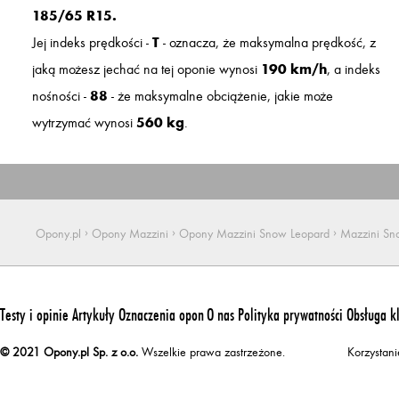
185/65 R15.
Jej indeks prędkości -
T
- oznacza, że maksymalna prędkość, z
jaką możesz jechać na tej oponie wynosi
190 km/h
, a indeks
nośności -
88
- że maksymalne obciążenie, jakie może
wytrzymać wynosi
560 kg
.
›
›
›
Opony.pl
Opony Mazzini
Opony Mazzini Snow Leopard
Mazzini Sn
Testy i opinie
Artykuły
Oznaczenia opon
O nas
Polityka prywatności
Obsługa k
© 2021 Opony.pl Sp. z o.o.
Wszelkie prawa zastrzeżone.
Korzystan