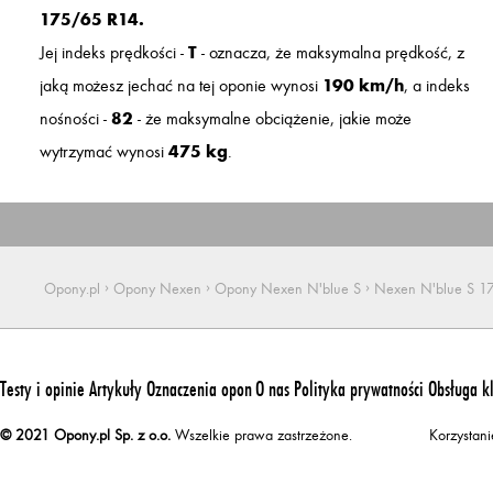
175/65 R14.
Jej indeks prędkości -
T
- oznacza, że maksymalna prędkość, z
jaką możesz jechać na tej oponie wynosi
190 km/h
, a indeks
nośności -
82
- że maksymalne obciążenie, jakie może
wytrzymać wynosi
475 kg
.
›
›
›
Opony.pl
Opony Nexen
Opony Nexen N'blue S
Nexen N'blue S 1
Testy i opinie
Artykuły
Oznaczenia opon
O nas
Polityka prywatności
Obsługa k
© 2021 Opony.pl Sp. z o.o.
Wszelkie prawa zastrzeżone.
Korzystan