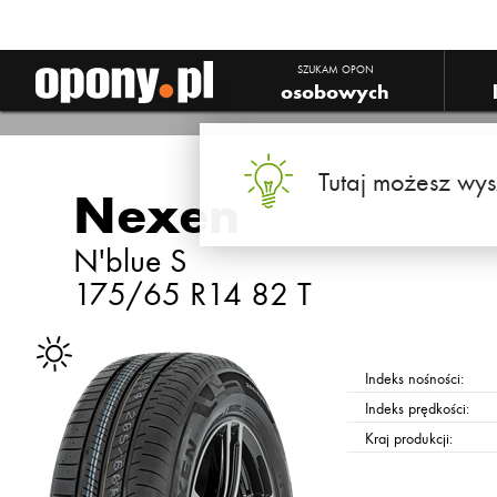
SZUKAM OPON
osobowych
Tutaj możesz wys
Nexen
N'blue S
175/65 R14 82 T
Indeks nośności:
Indeks prędkości:
Kraj produkcji: