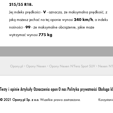
215/55 R18.
Jej indeks prędkości -
V
- oznacza, że maksymalna prędkość, z
jaką możesz jechać na tej oponie wynosi
240 km/h
, a indeks
nośności -
99
- że maksymalne obciążenie, jakie może
wytrzymać wynosi
775 kg
.
›
›
›
Opony.pl
Opony Nexen
Opony Nexen N'Fera Sport SUV
Nexen N'F
Testy i opinie
Artykuły
Oznaczenia opon
O nas
Polityka prywatności
Obsługa k
© 2021 Opony.pl Sp. z o.o.
Wszelkie prawa zastrzeżone.
Korzystan