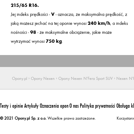
215/65 R16.
Jej indeks prędkości -
V
- oznacza, że maksymalna prędkość, z
jaką możesz jechać na tej oponie wynosi
240 km/h
, a indeks
nośności -
98
- że maksymalne obciążenie, jakie może
wytrzymać wynosi
750 kg
.
›
›
›
Opony.pl
Opony Nexen
Opony Nexen N'Fera Sport SUV
Nexen N'F
Testy i opinie
Artykuły
Oznaczenia opon
O nas
Polityka prywatności
Obsługa k
© 2021 Opony.pl Sp. z o.o.
Wszelkie prawa zastrzeżone.
Korzystan