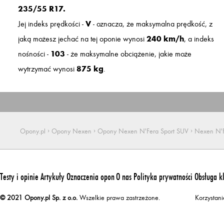
235/55 R17.
Jej indeks prędkości -
V
- oznacza, że maksymalna prędkość, z
jaką możesz jechać na tej oponie wynosi
240 km/h
, a indeks
nośności -
103
- że maksymalne obciążenie, jakie może
wytrzymać wynosi
875 kg
.
›
›
›
Opony.pl
Opony Nexen
Opony Nexen N'Fera Sport SUV
Nexen N'F
Testy i opinie
Artykuły
Oznaczenia opon
O nas
Polityka prywatności
Obsługa k
© 2021 Opony.pl Sp. z o.o.
Wszelkie prawa zastrzeżone.
Korzystan