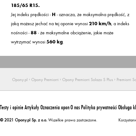
185/65 R15.
Jej indeks prędkości -
H
- oznacza, że maksymalna prędkość, z
jaką możesz jechać na tej oponie wynosi
210 km/h
, a indeks
nośności -
88
- że maksymalne obciążenie, jakie może
wytrzymać wynosi
560 kg
.
›
›
›
Opony.pl
Opony Premiorri
Opony Premiorri Solazo S Plus
Premiorri 
Testy i opinie
Artykuły
Oznaczenia opon
O nas
Polityka prywatności
Obsługa k
© 2021 Opony.pl Sp. z o.o.
Wszelkie prawa zastrzeżone.
Korzystan