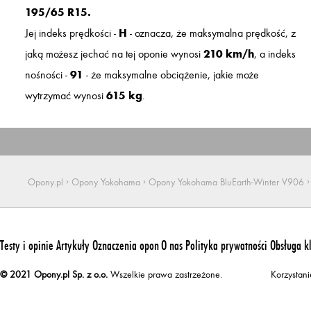
195/65 R15.
Jej indeks prędkości -
H
- oznacza, że maksymalna prędkość, z
jaką możesz jechać na tej oponie wynosi
210 km/h
, a indeks
nośności -
91
- że maksymalne obciążenie, jakie może
wytrzymać wynosi
615 kg
.
›
›
›
Opony.pl
Opony Yokohama
Opony Yokohama BluEarth-Winter V906
Testy i opinie
Artykuły
Oznaczenia opon
O nas
Polityka prywatności
Obsługa k
© 2021 Opony.pl Sp. z o.o.
Wszelkie prawa zastrzeżone.
Korzystan