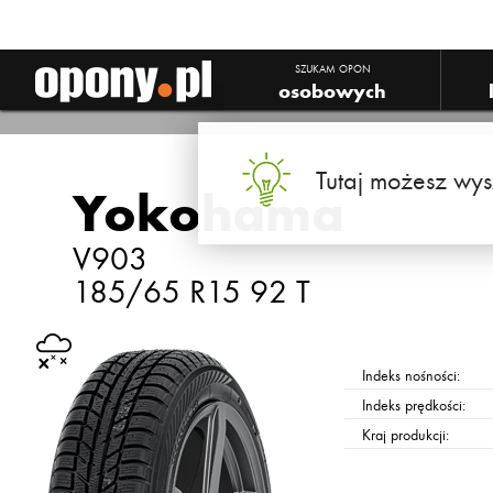
SZUKAM OPON
osobowych
Tutaj możesz wys
Yokohama
V903
185/65 R15 92 T
Indeks nośności:
Indeks prędkości:
Kraj produkcji: