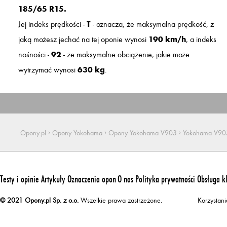
185/65 R15.
Jej indeks prędkości -
T
- oznacza, że maksymalna prędkość, z
jaką możesz jechać na tej oponie wynosi
190 km/h
, a indeks
nośności -
92
- że maksymalne obciążenie, jakie może
wytrzymać wynosi
630 kg
.
›
›
›
Opony.pl
Opony Yokohama
Opony Yokohama V903
Yokohama V90
Testy i opinie
Artykuły
Oznaczenia opon
O nas
Polityka prywatności
Obsługa k
© 2021 Opony.pl Sp. z o.o.
Wszelkie prawa zastrzeżone.
Korzystan