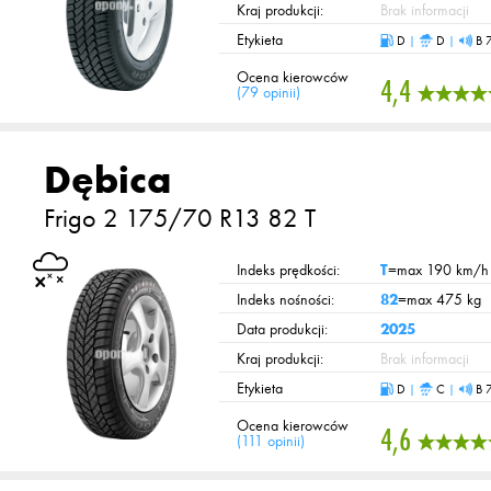
Kraj produkcji:
Brak informacji
Etykieta
D
|
D
|
B 
Ocena kierowców
4,4
(
79 opinii
)
Dębica
Frigo 2
175/70 R13 82 T
Indeks prędkości:
T
=max 190 km/h
Indeks nośności:
82
=max 475 kg
Data produkcji:
2025
Kraj produkcji:
Brak informacji
Etykieta
D
|
C
|
B 
Ocena kierowców
4,6
(
111 opinii
)