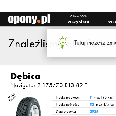
SZUKAM OPON
wszystkie
wsz
Znaleźliśmy dla Ciebi
Tutaj możesz zmi
Dębica
Navigator 2
175/70 R13 82 T
Indeks prędkości:
T
=max 190 km/h
Indeks nośności:
82
=max 475 kg
Data produkcji:
2025