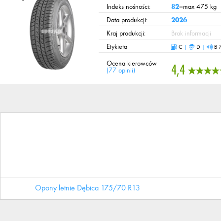
Indeks nośności:
82
=max 475 kg
Data produkcji:
2026
Kraj produkcji:
Brak informacji
Etykieta
C
|
D
|
B 
Ocena kierowców
4,4
(
77 opinii
)
Opony letnie Dębica 175/70 R13