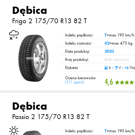
Dębica
Frigo 2
175/70 R13 82 T
Indeks prędkości:
T
=max 190 km/h
Indeks nośności:
82
=max 475 kg
Data produkcji:
2025
Kraj produkcji:
Brak informacji
Etykieta
E
|
F
|
70d
Ocena kierowców
4,6
(
111 opinii
)
Dębica
Passio 2
175/70 R13 82 T
Indeks prędkości:
T
=max 190 km/h