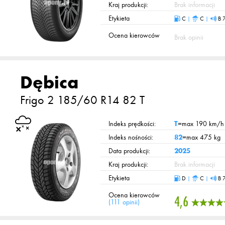
Kraj produkcji:
Brak informacji
Etykieta
C
|
C
|
B 
Ocena kierowców
Brak opinii
Dębica
Frigo 2
185/60 R14 82 T
Indeks prędkości:
T
=max 190 km/h
Indeks nośności:
82
=max 475 kg
Data produkcji:
2025
Kraj produkcji:
Brak informacji
Etykieta
D
|
C
|
B 
Ocena kierowców
4,6
(
111 opinii
)