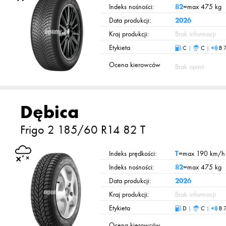
Indeks nośności:
82
=max 475 kg
Data produkcji:
2026
Kraj produkcji:
Brak informacji
Etykieta
C
|
C
|
B 
Ocena kierowców
Brak opinii
Dębica
Frigo 2
185/60 R14 82 T
Indeks prędkości:
T
=max 190 km/h
Indeks nośności:
82
=max 475 kg
Data produkcji:
2026
Kraj produkcji:
Brak informacji
Etykieta
D
|
C
|
B 
Ocena kierowców