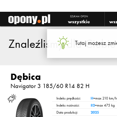
SZUKAM OPON
wszystkie
wsz
Znaleźliśmy dla Ciebi
Tutaj możesz zmi
Dębica
Navigator 3
185/60 R14 82 H
Indeks prędkości:
H
=max 210 km/h
Indeks nośności:
82
=max 475 kg
Data produkcji:
2025