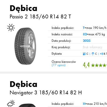
Dębica
Passio 2
185/60 R14 82 T
Indeks prędkości:
T
=max 190 km/h
Indeks nośności:
82
=max 475 kg
Data produkcji:
2025
Kraj produkcji:
Brak informacji
Etykieta
C
|
C
|
B 
Ocena kierowców
4,4
(
77 opinii
)
Dębica
Navigator 3
185/60 R14 82 H
Indeks prędkości:
H
=max 210 km/h