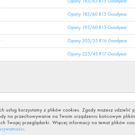
r
Opony 185/65 R15 Goodyear
r
Opony 185/60 R15 Goodyear
r
Opony 195/60 R15 Goodyear
r
Opony 205/55 R16 Goodyear
Opony 225/45 R17 Goodyear
Polityka prywatności
Obsługa klienta
Odstąpienie od umowy (wymiana i zwro
ch usług korzystamy z plików cookies. Zgody możesz udzielić 
zgody na przechowywanie na Twoim urządzeniu końcowym plikó
trzeżone.
Korzystanie z serwisu oznacza akceptację
regulaminu
.
ch Twojej przeglądarki. Więcej informacji na temat plików co
 prywatności
.