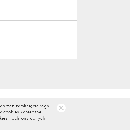
t)
Reklamacja gwarancyjna
Dostępność cyfrowa
poprzez zamknięcie tego
w cookies konieczne
Informacje o plikach
cookies
.
okies i ochrony danych