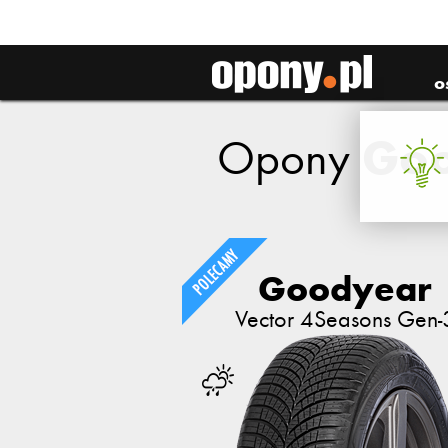
o
Go
Opony
Goodyear
Vector 4Seasons Gen-