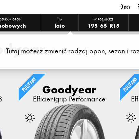
O nas
SZUKAM OPON
NA
W ROZMIARZE
sobowych
lato
195
65
R15
odyear
Tutaj możesz zmienić rodzaj opon, sezon i roz
Goodyear
3
Efficientgrip Performance
Ef