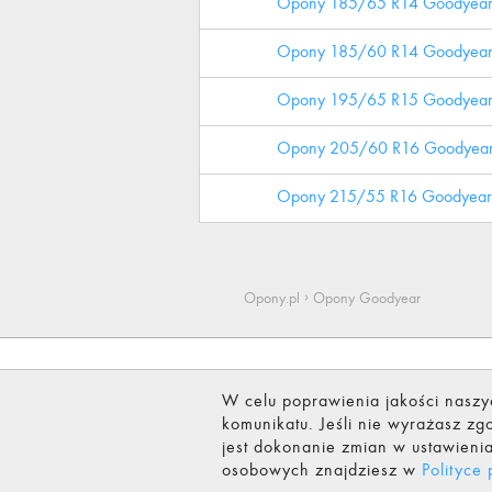
Opony 185/65 R14 Goodyea
Opony 185/60 R14 Goodyea
Opony 195/65 R15 Goodyea
Opony 205/60 R16 Goodyea
Opony 215/55 R16 Goodyear
›
Opony.pl
Opony Goodyear
Testy i opinie
Artykuły
Oznaczenia opon
O nas
W celu poprawienia jakości naszy
komunikatu. Jeśli nie wyrażasz 
© 2021 Opony.pl Sp. z o.o.
Wszelkie prawa zas
jest dokonanie zmian w ustawienia
osobowych znajdziesz w
Polityce