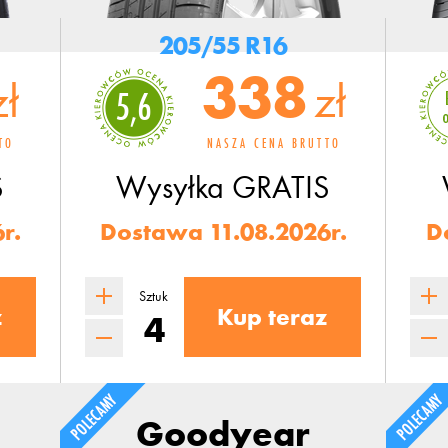
205/55 R16
338
zł
zł
5,6
TO
NASZA CENA BRUTTO
S
Wysyłka
GRATIS
r.
Dostawa 11.08.2026r.
D
Sztuk
z
Kup teraz
Goodyear