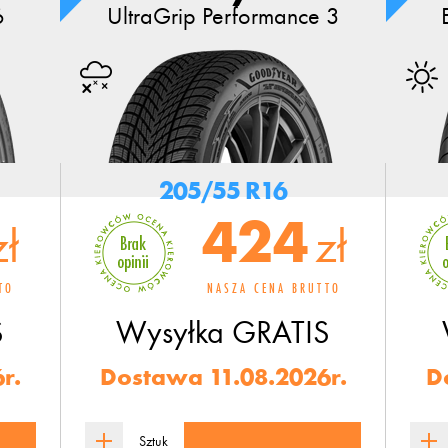
6
UltraGrip Performance 3
205/55 R16
424
zł
zł
TO
NASZA CENA BRUTTO
S
Wysyłka
GRATIS
r.
Dostawa 11.08.2026r.
D
Sztuk