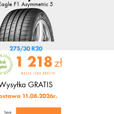
Eagle F1 Asymmetric 5
275/30 R20
1 218
zł
NASZA CENA BRUTTO
Wysyłka
GRATIS
ostawa 11.08.2026r.
Sztuk