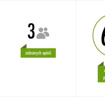
3
zebranych opinii
p