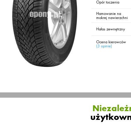
Opór toczenia
Hamowanie na
mokrej nawierzchni
Hałas zewnętrzny
Ocena kierowców
(
3 opinie
)
Niezależn
użytkown