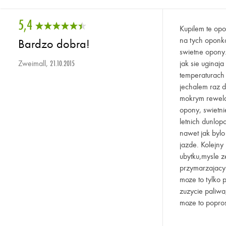
5,4
Kupilem te opo
na tych oponka
Bardzo dobra!
swietne opony
Zweimall,
jak sie uginaj
21.10.2015
temperaturach 
jechalem raz d
mokrym rewelac
opony, swietn
letnich dunlo
nawet jak byl
jazde. Kolejny
ubytku,mysle z
przymarzajacym
moze to tylko 
zuzycie paliwa
moze to popros