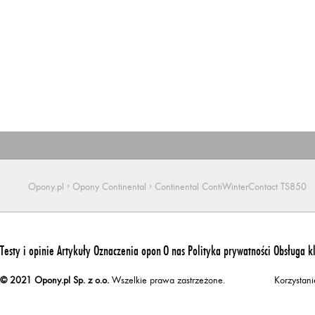
›
›
Opony.pl
Opony Continental
Continental ContiWinterContact TS850
Testy i opinie
Artykuły
Oznaczenia opon
O nas
Polityka prywatności
Obsługa k
© 2021 Opony.pl Sp. z o.o.
Wszelkie prawa zastrzeżone.
Korzystan