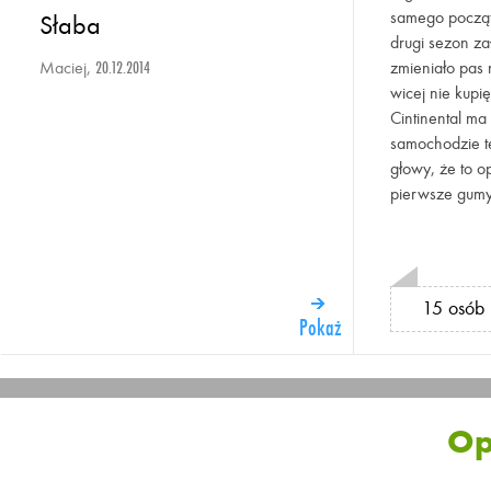
samego począt
Słaba
drugi sezon za
Maciej,
zmieniało pas 
20.12.2014
wicej nie kupi
Cintinental m
samochodzie te
głowy, że to o
pierwsze gumy
15 osób 
Pokaż
Op