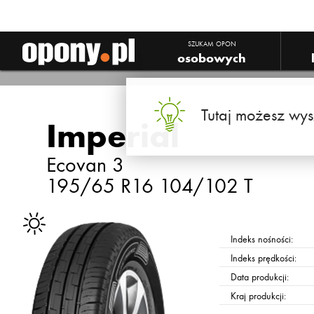
Imperial Ecovan 3
SZUKAM OPON
osobowych
Tutaj możesz wys
Imperial
Ecovan 3
195/65 R16 104/102 T
Indeks nośności:
Indeks prędkości:
Data produkcji:
Kraj produkcji: