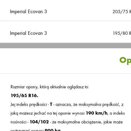
Imperial Ecovan 3
205/75 
Imperial Ecovan 3
195/80 
Op
Rozmiar opony, którą aktualnie oglądasz to:
195/65 R16.
Jej indeks prędkości -
T
- oznacza, że maksymalna prędkość, z
jaką możesz jechać na tej oponie wynosi
190 km/h
, a indeks
nośności -
104/102
- że maksymalne obciążenie, jakie może
wytrzymać wynosi
900 kg
.