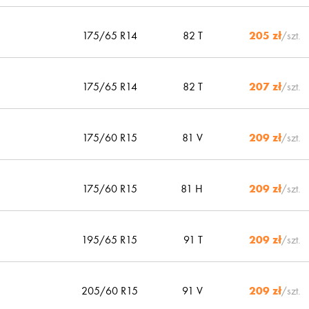
175/65 R14
82 T
205 zł
/szt.
175/65 R14
82 T
207 zł
/szt.
175/60 R15
81 V
209 zł
/szt.
175/60 R15
81 H
209 zł
/szt.
195/65 R15
91 T
209 zł
/szt.
205/60 R15
91 V
209 zł
/szt.