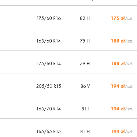
175/60 R16
82 H
175 zł
/szt.
165/60 R14
75 H
188 zł
/szt.
175/60 R14
79 H
188 zł
/szt.
205/50 R15
86 V
194 zł
/szt.
165/70 R14
81 T
194 zł
/szt.
165/65 R15
81 H
194 zł
/szt.