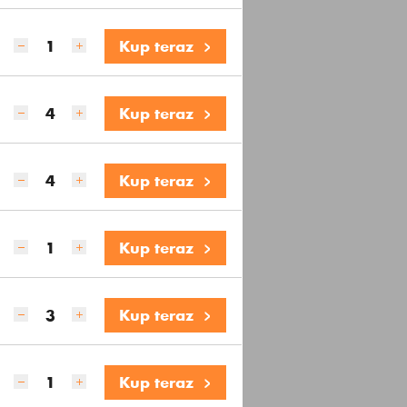
Kup teraz
Kup teraz
Kup teraz
Kup teraz
Kup teraz
Kup teraz