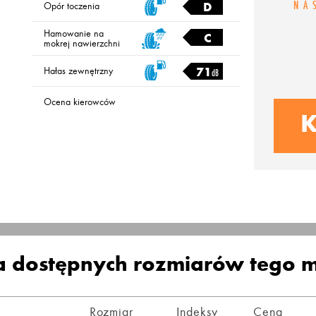
NA
D
Opór toczenia
Hamowanie na
C
mokrej nawierzchni
71
Hałas zewnętrzny
dB
Ocena kierowców
K
a dostępnych rozmiarów tego 
Rozmiar
Indeksy
Cena