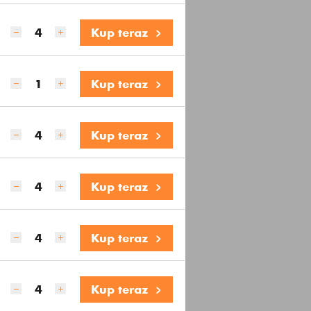
Kup teraz
Kup teraz
Kup teraz
Kup teraz
Kup teraz
Kup teraz