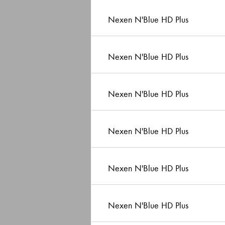
Nexen N'Blue HD Plus
Nexen N'Blue HD Plus
Nexen N'Blue HD Plus
Nexen N'Blue HD Plus
Nexen N'Blue HD Plus
Nexen N'Blue HD Plus