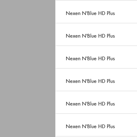
Nexen N'Blue HD Plus
Nexen N'Blue HD Plus
Nexen N'Blue HD Plus
Nexen N'Blue HD Plus
Nexen N'Blue HD Plus
Nexen N'Blue HD Plus