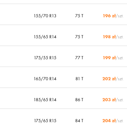
155/70 R13
75 T
196 zł
/szt.
155/65 R14
75 T
198 zł
/szt.
175/55 R15
77 T
199 zł
/szt.
165/70 R14
81 T
202 zł
/szt.
185/65 R14
86 T
203 zł
/szt.
175/65 R15
84 T
204 zł
/szt.