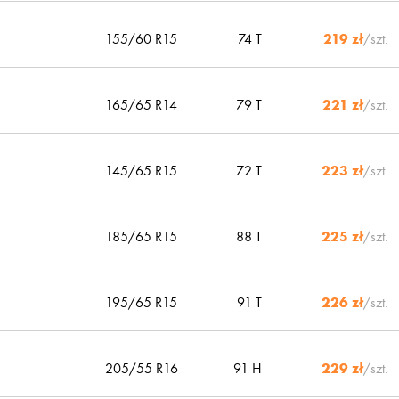
155/60 R15
74 T
219 zł
/szt.
165/65 R14
79 T
221 zł
/szt.
145/65 R15
72 T
223 zł
/szt.
185/65 R15
88 T
225 zł
/szt.
195/65 R15
91 T
226 zł
/szt.
205/55 R16
91 H
229 zł
/szt.