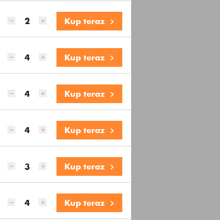
Kup teraz
Kup teraz
Kup teraz
Kup teraz
Kup teraz
Kup teraz