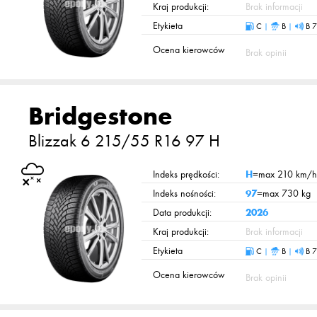
Kraj produkcji:
Brak informacji
Etykieta
C
|
B
|
B 7
Ocena kierowców
Brak opinii
Bridgestone
Blizzak 6
215/55 R16 97 H
Indeks prędkości:
H
=max 210 km/h
Indeks nośności:
97
=max 730 kg
Data produkcji:
2026
Kraj produkcji:
Brak informacji
Etykieta
C
|
B
|
B 7
Ocena kierowców
Brak opinii