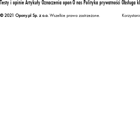
Testy i opinie
Artykuły
Oznaczenia opon
O nas
Polityka prywatności
Obsługa k
© 2021 Opony.pl Sp. z o.o.
Wszelkie prawa zastrzeżone.
Korzystan