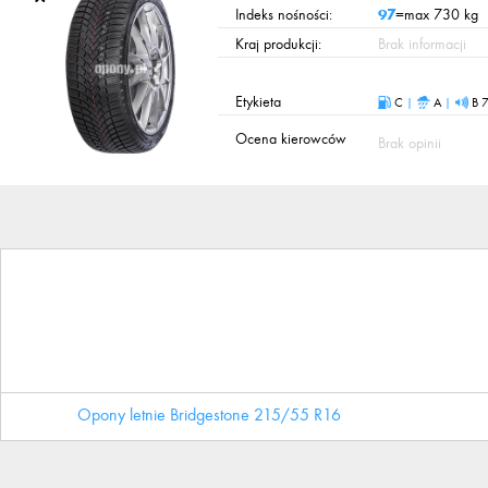
Indeks nośności:
97
=max 730 kg
Kraj produkcji:
Brak informacji
Etykieta
C
|
A
|
B 
Ocena kierowców
Brak opinii
Opony letnie Bridgestone 215/55 R16