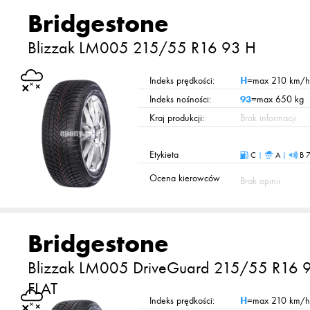
Bridgestone
Blizzak LM005
215/55 R16 93 H
Indeks prędkości:
H
=max 210 km/h
Indeks nośności:
93
=max 650 kg
Kraj produkcji:
Brak informacji
Etykieta
C
|
A
|
B 
Ocena kierowców
Brak opinii
Bridgestone
Blizzak LM005 DriveGuard
215/55 R16 
FLAT
Indeks prędkości:
H
=max 210 km/h