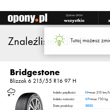
SZUKAM OPON
wszystkie
Znaleźliśmy dla Ciebi
Tutaj możesz zmi
Bridgestone
Blizzak 6
215/55 R16 97 H
Indeks prędkości:
H
=max 210 km/h
Indeks nośności:
97
=max 730 kg
Data produkcji:
2025